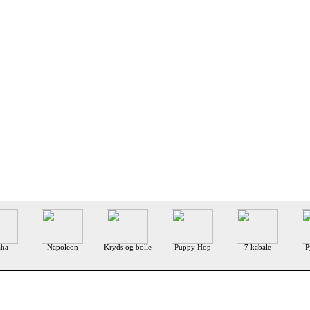
aha
Napoleon
Kryds og bolle
Puppy Hop
7 kabale
P