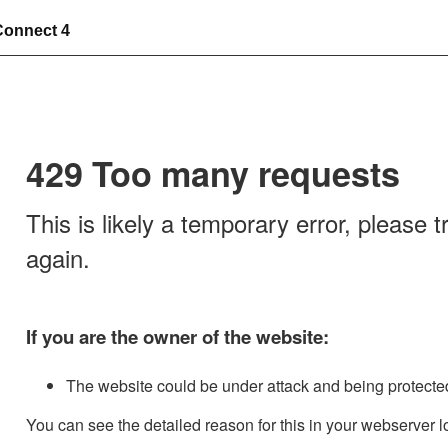
Connect 4