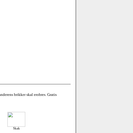
anderens brikker skal erobres. Gratis
Skak