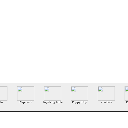
aha
Napoleon
Kryds og bolle
Puppy Hop
7 kabale
P