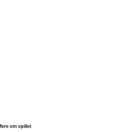
ere om spillet