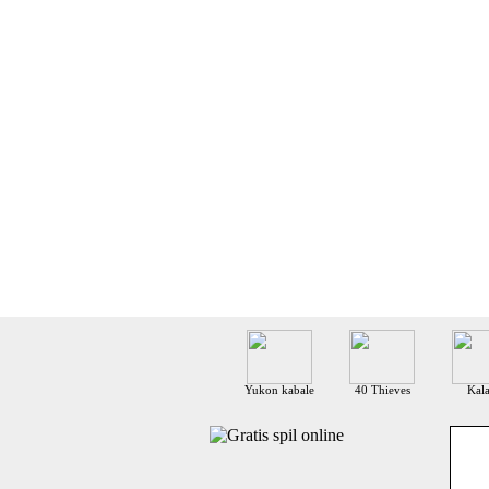
Yukon kabale
40 Thieves
Kal