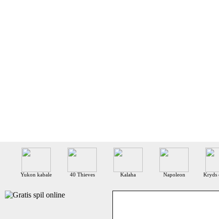
Yukon kabale
40 Thieves
Kalaha
Napoleon
Kryds 