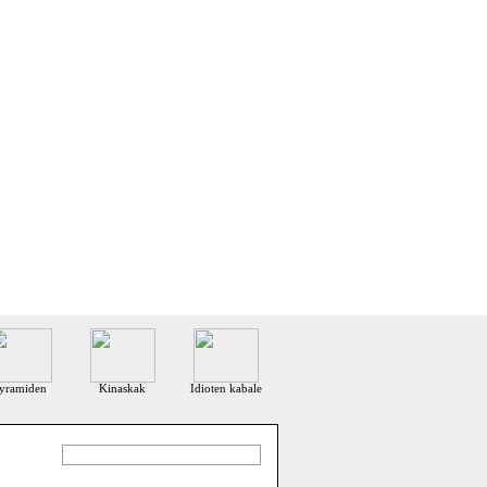
yramiden
Kinaskak
Idioten kabale