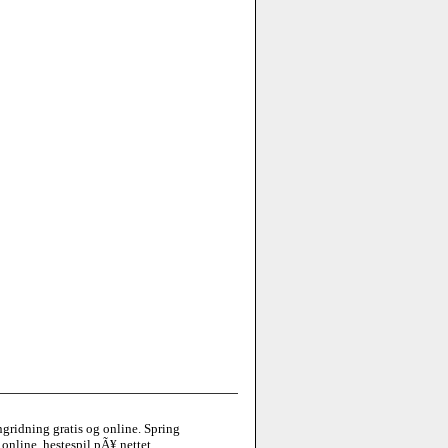
ingridning gratis og online. Spring
online, hestespil pÃ¥ nettet,