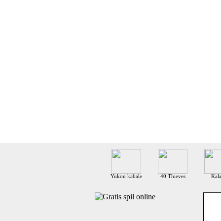
Yukon kabale
40 Thieves
Kal