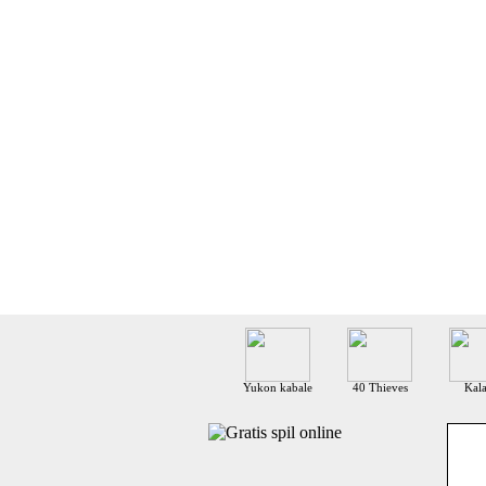
Yukon kabale
40 Thieves
Kal