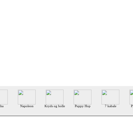
aha
Napoleon
Kryds og bolle
Puppy Hop
7 kabale
P